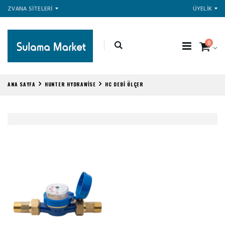
ZVANA SİTELERİ
ÜYELİK
0
ANA SAYFA
HUNTER HYDRAWİSE
HC DEBİ ÖLÇER