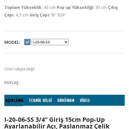
Toplam Yükseklik:
43 cm
Pop up Yüksekliği:
30 cm
Çıkış
Çapı:
4,5 cm
Giriş Çapı:
¾" BSP
MODEL:
Ürün satışta değil
PAYLAŞ:
AÇIKLAMA
TEKNİK BİLGİ
DÖKÜMAN
VİDEO
I-20-06-SS 3/4" Giriş 15cm Pop-Up
Ayarlanabilir Açı, Paslanmaz Çelik