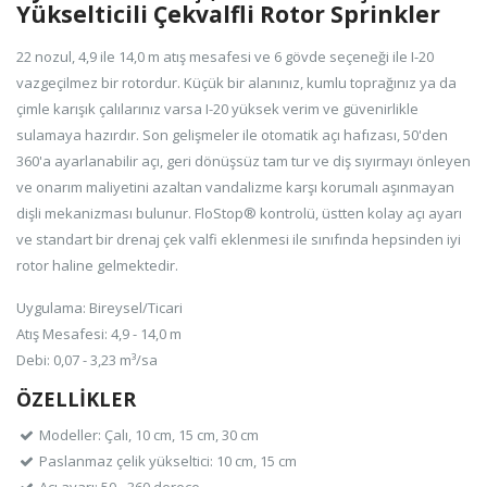
Yükselticili Çekvalfli Rotor Sprinkler
22 nozul, 4,9 ile 14,0 m atış mesafesi ve 6 gövde seçeneği ile I-20
vazgeçilmez bir rotordur. Küçük bir alanınız, kumlu toprağınız ya da
çimle karışık çalılarınız varsa I-20 yüksek verim ve güvenirlikle
sulamaya hazırdır. Son gelişmeler ile otomatik açı hafızası, 50'den
360'a ayarlanabilir açı, geri dönüşsüz tam tur ve diş sıyırmayı önleyen
ve onarım maliyetini azaltan vandalizme karşı korumalı aşınmayan
dişli mekanizması bulunur. FloStop® kontrolü, üstten kolay açı ayarı
ve standart bir drenaj çek valfi eklenmesi ile sınıfında hepsinden iyi
rotor haline gelmektedir.
Uygulama: Bireysel/Ticari
Atış Mesafesi: 4,9 - 14,0 m
Debi: 0,07 - 3,23 m³/sa
ÖZELLİKLER
Modeller: Çalı, 10 cm, 15 cm, 30 cm
Paslanmaz çelik yükseltici: 10 cm, 15 cm