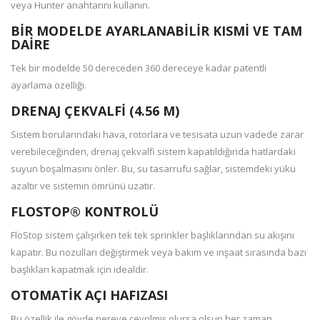
veya Hunter anahtarını kullanın.
BİR MODELDE AYARLANABİLİR KISMİ VE TAM
DAİRE
Tek bir modelde 50 dereceden 360 dereceye kadar patentli
ayarlama özelliği.
DRENAJ ÇEKVALFİ (4.56 M)
Sistem borularındaki hava, rotorlara ve tesisata uzun vadede zarar
verebileceğinden, drenaj çekvalfi sistem kapatıldığında hatlardaki
suyun boşalmasını önler. Bu, su tasarrufu sağlar, sistemdeki yükü
azaltır ve sistemin ömrünü uzatır.
FLOSTOP® KONTROLÜ
FloStop sistem çalışırken tek tek sprinkler başlıklarından su akışını
kapatır. Bu nozulları değiştirmek veya bakım ve inşaat sırasında bazı
başlıkları kapatmak için idealdir.
OTOMATİK AÇI HAFIZASI
Bu özellik ile gövde nereye çevrilmiş olursa olsun her zaman