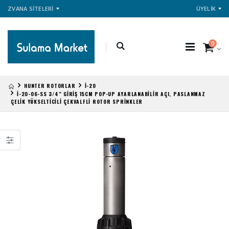
ZVANA SİTELERİ
ÜYELİK
0
HUNTER ROTORLAR
İ-20
İ-20-06-SS 3/4" GİRİŞ 15CM POP-UP AYARLANABİLİR AÇI, PASLANMAZ
ÇELİK YÜKSELTİCİLİ ÇEKVALFLİ ROTOR SPRİNKLER