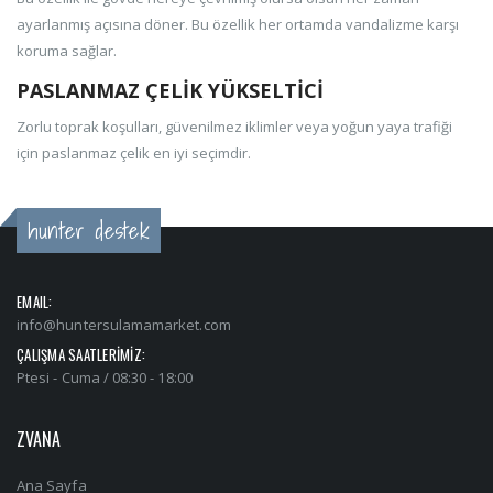
ayarlanmış açısına döner. Bu özellik her ortamda vandalizme karşı
koruma sağlar.
PASLANMAZ ÇELİK YÜKSELTİCİ
Zorlu toprak koşulları, güvenilmez iklimler veya yoğun yaya trafiği
için paslanmaz çelik en iyi seçimdir.
hunter destek
EMAIL:
info@huntersulamamarket.com
ÇALIŞMA SAATLERİMİZ:
Ptesi - Cuma / 08:30 - 18:00
ZVANA
Ana Sayfa