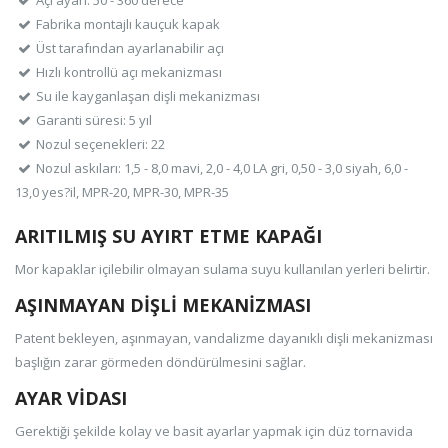
Açı ayarı: 50 - 360 derece
Fabrika montajlı kauçuk kapak
Üst tarafından ayarlanabilir açı
Hızlı kontrollü açı mekanizması
Su ile kayganlaşan dişli mekanizması
Garanti süresi: 5 yıl
Nozul seçenekleri: 22
Nozul askıları: 1,5 - 8,0 mavi, 2,0 - 4,0 LA gri, 0,50 - 3,0 siyah, 6,0 -
13,0 yes?il, MPR-20, MPR-30, MPR-35
ARITILMIŞ SU AYIRT ETME KAPAĞI
Mor kapaklar içilebilir olmayan sulama suyu kullanılan yerleri belirtir.
AŞINMAYAN DİŞLİ MEKANİZMASI
Patent bekleyen, aşınmayan, vandalizme dayanıklı dişli mekanizması
başlığın zarar görmeden döndürülmesini sağlar.
AYAR VİDASI
Gerektiği şekilde kolay ve basit ayarlar yapmak için düz tornavida