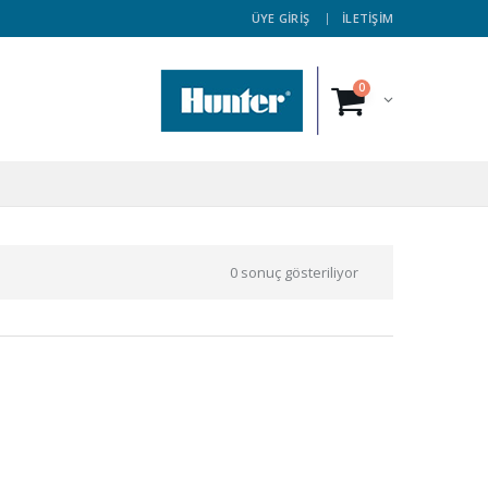
ÜYE GİRİŞ
İLETİŞİM
0
0 sonuç gösteriliyor