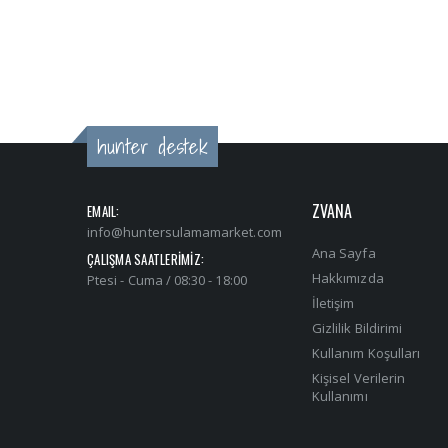
hunter destek
ZVANA
EMAIL:
info@huntersulamamarket.com
Ana Sayfa
ÇALIŞMA SAATLERİMİZ:
Hakkımızda
Ptesi - Cuma / 08:30 - 18:00
İletişim
Gizlilik Bildirimi
Kullanım Koşulları
Kişisel Verilerin
Kullanımı