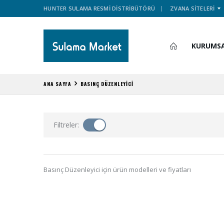
HUNTER SULAMA RESMİ DİSTRİBÜTÖRÜ
ZVANA SİTELERİ
KURUMS
ANA SAYFA
BASINÇ DÜZENLEYİCİ
Filtreler:
Basınç Düzenleyici için ürün modelleri ve fiyatları