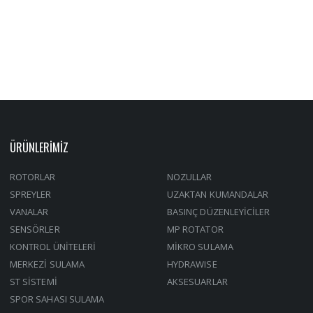
ÜRÜNLERİMİZ
ROTORLAR
NOZULLAR
SPREYLER
UZAKTAN KUMANDALAR
VANALAR
BASINÇ DÜZENLEYİCİLER
SENSÖRLER
MP ROTATOR
KONTROL ÜNİTELERİ
MİKRO SULAMA
MERKEZİ SULAMA
HYDRAWISE
ST SİSTEMİ
AKSESUARLAR
SPOR SAHASI SULAMA